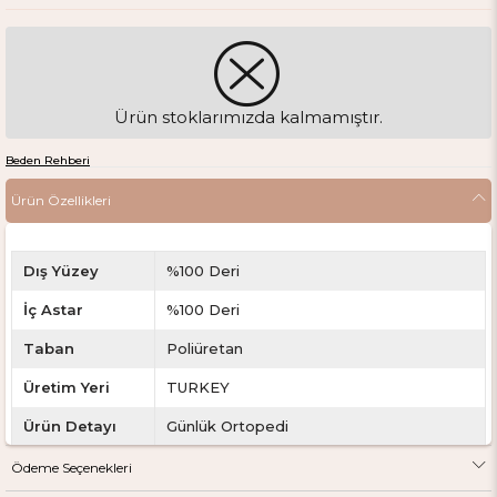
Ürün stoklarımızda kalmamıştır.
Beden Rehberi
Ürün Özellikleri
Dış Yüzey
%100 Deri
İç Astar
%100 Deri
Taban
Poliüretan
Üretim Yeri
TURKEY
Ürün Detayı
Günlük Ortopedi
Topuk
3 cm
Ödeme Seçenekleri
Yüksekliği