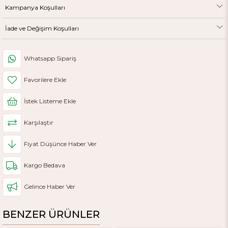
Kampanya Koşulları
Kalıp
Tam
İade ve Değişim Koşulları
Ağırlık
515 gr
Yetkili Satıcı
Sistem Ayakkabı Online
Whatsapp Sipariş
Favorilere Ekle
İstek Listeme Ekle
Karşılaştır
Fiyat Düşünce Haber Ver
Kargo Bedava
Gelince Haber Ver
BENZER ÜRÜNLER