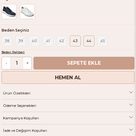
Beden Seçiniz
38
39
40
41
42
43
44
45
Beden Rehberi
-
+
Ürün Özellikleri
Ödeme Seçenekleri
Kampanya Koşulları
İade ve Değişim Koşulları