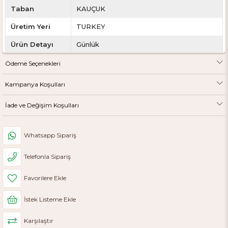
Taban
KAUÇUK
Üretim Yeri
TURKEY
Ürün Detayı
Günlük
Topuk
3 cm
Ödeme Seçenekleri
Yüksekliği
Kampanya Koşulları
Kalıp
Tam
İade ve Değişim Koşulları
Ağırlık
800 gr
Yetkili Satıcı
Sistem Ayakkabı Online
Whatsapp Sipariş
Telefonla Sipariş
Favorilere Ekle
İstek Listeme Ekle
Karşılaştır