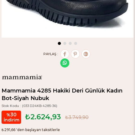
PAYLAŞ :
Mammamia 4285 Hakiki Deri Günlük Kadın
Bot-Siyah Nubuk
(033 D24KB 4285-36)
30
%
₺2.624,93
₺3.749,90
İndirim
₺291,66
'den başlayan taksitlerle