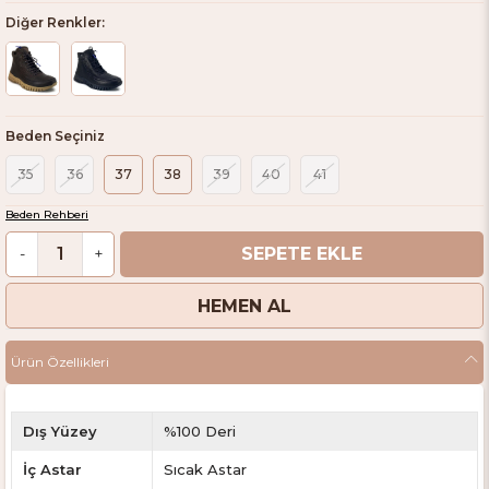
Diğer Renkler:
Beden Seçiniz
35
36
37
38
39
40
41
Beden Rehberi
-
+
Ürün Özellikleri
Dış Yüzey
%100 Deri
İç Astar
Sıcak Astar